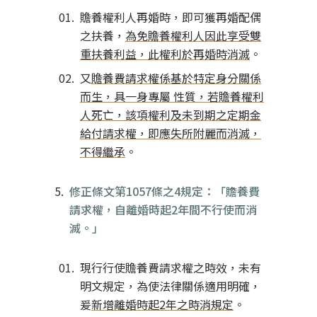
贍養權利人再婚時，即可獲再婚配偶
之扶養，
為免贍養權利人因此享受雙
重扶養利益，此權利於再婚時消滅
。
又
贍養費請求權係基於特定身分關係
而生，具一身專屬 性質，若贍養權利
人死亡，該項權利及未到期之定期金
給付請求權，即應失所附麗而消滅，
不得繼承
。
修正條文第1057條之4規定：「贍養費
請求權，自離婚時起2年間不行使而消
滅。」
現行行使贍養費請求權之時效，未有
明文規定，為使法律關係適用明確，
爰
新增離婚時起2年之時消規定
。