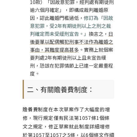
10款）「因故意犯罪，經判處有期徒刑
逾六個月確定」，即構成裁判離婚原
因，認此離婚門檻過低，
修訂為「因故
意犯罪，受2年有期徒刑以上之刑之裁
判確定而未受緩刑宣告。」
換言之，
日
後要單以配偶觸犯刑事不法作為離婚之
事由，其難度提高甚多
。實務上就個案
要判處2年有期徒刑以上且未宣告緩
刑，恐該在犯罪情節上已達一定嚴重程
度。
二、有關贍養費制度：
贍養費制度在本次草案作了大幅度的增
修，現行規定僅有民法第1057條1個條
文之規定，修正草案就此制度詳細增修
於第1057至1057之5條，以6個條文作細