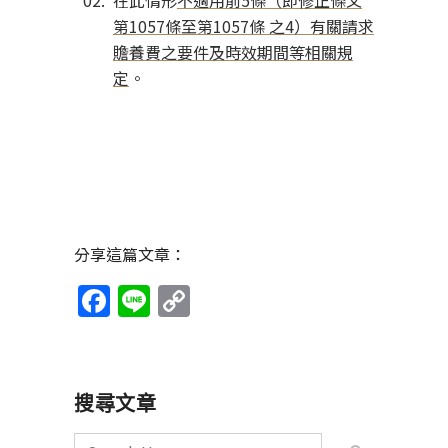
在此情形
不適用前5條（即修正條文
第1057條至第1057條 之4）有關請求
贍養費之要件及時效期間等相關規
定
。
分享這篇文章：
Facebook
Line
Copy
Link
搜尋文章