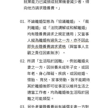
就業能力已減損或就業機會減少者，得
向他方請求贍養費。」
不論離婚型態為「協議離婚」、「裁
判離婚」或「法院調解或和解離婚」
均有贍養費請求之規定適用；又當事
人
縱為離婚有過失之一方，亦不因此
即失去贍養費請求資格
（與當事人主
觀之責任因素無涉）。
所謂「生活陷於困難」，例如離婚夫
妻之一方，因扶養未成年子女，或因
年老、身心障礙、疾病，或因結婚、
懷胎、 育兒、家事勞動，致不能期待
其於離婚後即可從事足以維持生活之
適當工作者，均為離婚後生活陷於困
難之可能類型。
另外考量贍養費尚有補償夫妻一方對