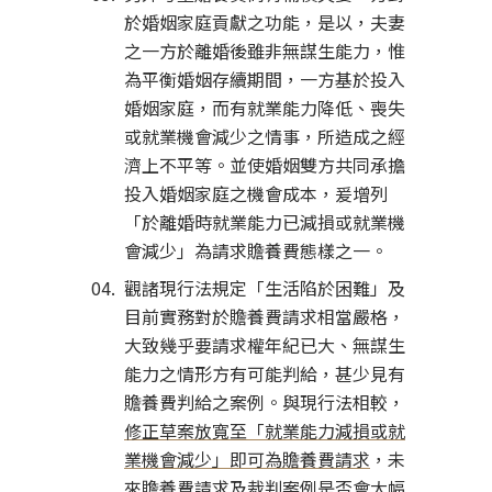
於婚姻家庭貢獻之功能，是以，夫妻
之一方於離婚後雖非無謀生能力，惟
為平衡婚姻存續期間，一方基於投入
婚姻家庭，而有就業能力降低、喪失
或就業機會減少之情事，所造成之經
濟上不平等。並使婚姻雙方共同承擔
投入婚姻家庭之機會成本，爰增列
「於離婚時就業能力已減損或就業機
會減少」為請求贍養費態樣之一。
觀諸現行法規定「生活陷於困難」及
目前實務對於贍養費請求相當嚴格，
大致幾乎要請求權年紀已大、無謀生
能力之情形方有可能判給，甚少見有
贍養費判給之案例。與現行法相較，
修正草案放寬至「就業能力減損或就
業機會減少」即可為贍養費請求
，未
來贍養費請求及裁判案例是否會大幅