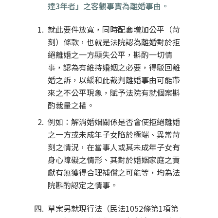
達3年者」之客觀事實為離婚事由。
就此要件放寬，同時配套增加公平（苛
刻）條款，也就是法院認為離婚對於拒
絕離婚之一方顯失公平，斟酌一切情
事，認為有維持婚姻之必要，得駁回離
婚之訴，以緩和此裁判離婚事由可能帶
來之不公平現象，賦予法院有就個案斟
酌裁量之權。
例如：解消婚姻關係是否會使拒絕離婚
之一方或未成年子女陷於極端、異常苛
刻之情況，在當事人或其未成年子女有
身心障礙之情形、其對於婚姻家庭之貢
獻有無獲得合理補償之可能等，均為法
院斟酌認定之情事。
草案另就現行法（民法1052條第1項第