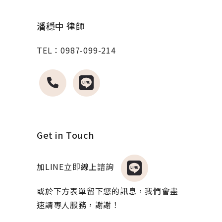
潘穩中 律師
TEL：0987-099-214
Get in Touch
加LINE立即線上諮詢
或於下方表單留下您的訊息，我們會盡
速請專人服務，謝謝！