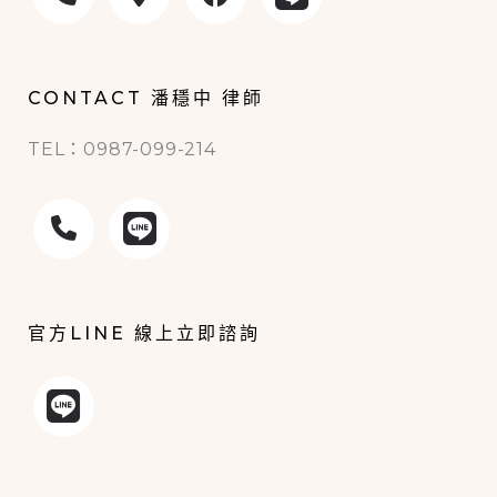
CONTACT 潘穩中 律師
TEL：0987-099-214
官方LINE 線上立即諮詢