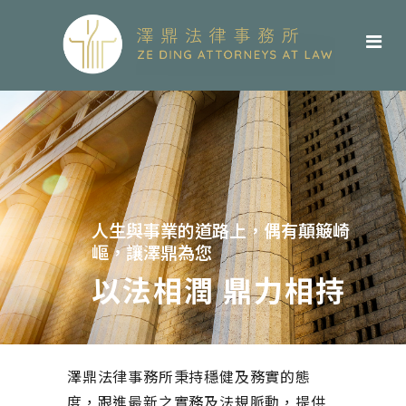
人生與事業的道路上，偶有顛簸崎
嶇，讓澤鼎為您
以法相潤 鼎力相持
澤鼎法律事務所秉持穩健及務實的態
度，跟進最新之實務及法規脈動，提供