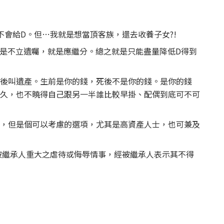
不會給D。但…我就是想當頂客族，還去收養子女?!
。只是不立遺囑，就是應繼分。總之就是只能盡量降低D得到
後叫遺產。生前是你的錢，死後不是你的錢。是你的錢
久，也不曉得自己跟另一半誰比較早掛、配偶到底可不可
，但是個可以考慮的選項，尤其是高資產人士，也可兼及
被繼承人重大之虐待或侮辱情事，經被繼承人表示其不得