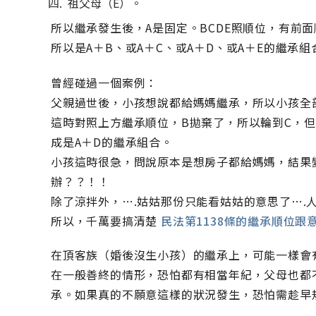
祖父母（E）。
所以繼承發生後，A是固定。BCDE照順位，有前
所以是A＋B、或A＋C、或A＋D、或A＋E的繼承組
曾經碰過一個案例：
父親過世後，小孩想說都給媽媽繼承，所以小孩全
這時對照上方繼承順位，B拋棄了，所以輪到C，但
成是A＋D的繼承組合。
小孩這時很急，問說原本是想房子都給媽媽，結果
辦？？！！
除了涼拌外，….姑姑那份只能看姑姑的意思了….
所以，千萬要搞清楚
民法第1138條的繼承順位跟
在頂客族（婚後沒生小孩）的繼承上，可能一樣會
在一般善終的情形，恐怕都有相當年紀，父母也都
承。如果真的不願意這樣的狀況發生，恐怕需趁早