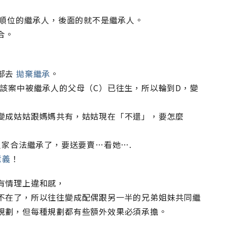
面順位的繼承人，後面的就不是繼承人。
合。
部去
拋棄繼承
。
該案中被繼承人的父母（C）已往生，所以輪到D，變
變成姑姑跟媽媽共有，姑姑現在「不還」，要怎麼
人家合法繼承了，要送要賣…看她….
意義
！
有情理上違和感，
不在了，所以往往變成配偶跟另一半的兄弟姐妹共同繼
規劃，但每種規劃都有些額外效果必須承擔。