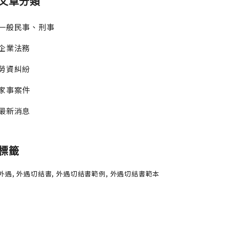
文章分類
一般民事、刑事
企業法務
勞資糾紛
家事案件
最新消息
標籤
外遇
外遇切結書
外遇切結書範例
外遇切結書範本