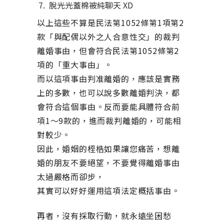
脫光光蓋棉被純聊天 XD
以上這些不算是民法第1052條第1項第2
款「與配偶以外之人合意性交」的裁判
離婚事由，但會符合民法第1052條第2
項的「重大事由」。
而以這項事由判准離婚的，應該是實務
上的多數，也可以說多數離婚判決，都
會符合這個事由。反而要能具體符合前
項1～9款的，進而裁判離婚的，可能相
對較少。
因此，婚姻的桎梏如果讓您痛苦，想離
婚的朋友不要絕望，不要覺得離婚事由
太過嚴格而卻步，
其實可以好好運用這項法定概括事由。
再者，沒有採取行動，就永遠坐困愁